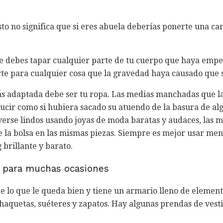
sto no significa que si eres abuela deberías ponerte una ca
e debes tapar cualquier parte de tu cuerpo que haya emp
rte para cualquier cosa que la gravedad haya causado que s
ás adaptada debe ser tu ropa. Las medias manchadas que 
lucir como si hubiera sacado su atuendo de la basura de al
erse lindos usando joyas de moda baratas y audaces, las
e la bolsa en las mismas piezas. Siempre es mejor usar me
 brillante y barato.
n para muchas ocasiones
e lo que le queda bien y tiene un armario lleno de elemen
haquetas, suéteres y zapatos. Hay algunas prendas de vest