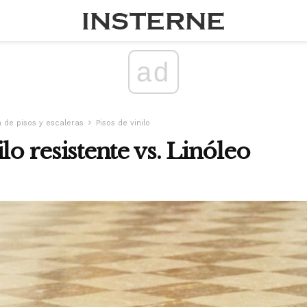
ad
 de pisos y escaleras
Pisos de vinilo
lo resistente vs. Linóleo