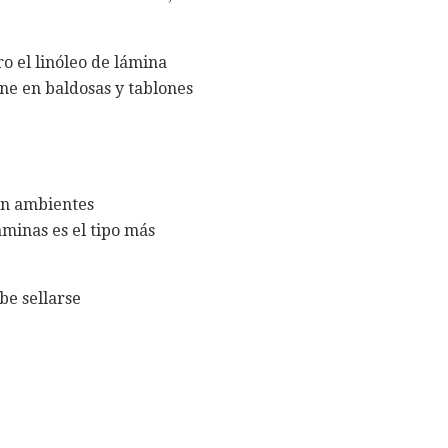
ro el linóleo de lámina
ene en baldosas y tablones
en ambientes
láminas es el tipo más
e sellarse