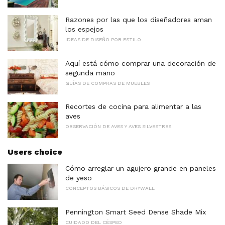
Razones por las que los diseñadores aman
los espejos
IDEAS DE DISEÑO POR ESTILO
Aquí está cómo comprar una decoración de
segunda mano
GUÍAS DE COMPRAS DE MUEBLES
Recortes de cocina para alimentar a las
aves
OBSERVACIÓN DE AVES Y AVES SILVESTRES
Users choice
Cómo arreglar un agujero grande en paneles
de yeso
CONCEPTOS BÁSICOS DE DRYWALL
Pennington Smart Seed Dense Shade Mix
CUIDADO DEL CÉSPED